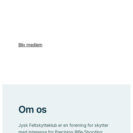
En jagtforening under Danmarks
Jægerforbund, stiftet i 2018 med det
formål at højne jægeres
skydefærdigheder gennem
udfordrende skydning.
Bliv medlem
Om os
Jysk Feltskytteklub er en forening for skytter
med interesse for Precision Rifle Shooting