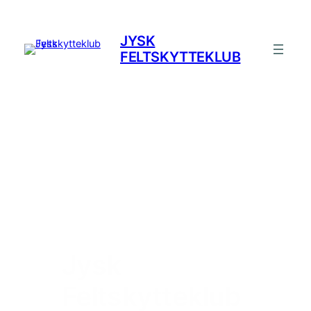
Spring
til
JYSK
indhold
FELTSKYTTEKLUB
Jysk
Feltskytteklub