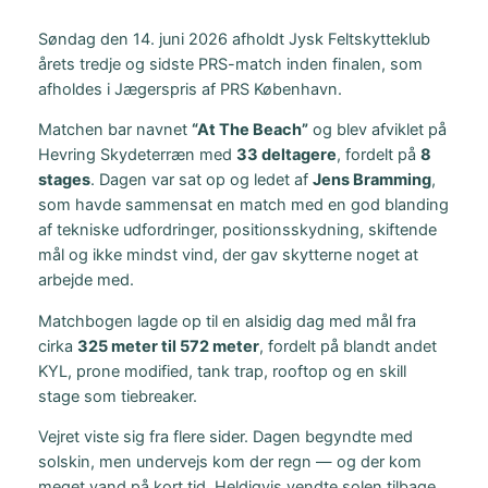
Søndag den 14. juni 2026 afholdt Jysk Feltskytteklub
årets tredje og sidste PRS-match inden finalen, som
afholdes i Jægerspris af PRS København.
Matchen bar navnet
“At The Beach”
og blev afviklet på
Hevring Skydeterræn med
33 deltagere
, fordelt på
8
stages
. Dagen var sat op og ledet af
Jens Bramming
,
som havde sammensat en match med en god blanding
af tekniske udfordringer, positionsskydning, skiftende
mål og ikke mindst vind, der gav skytterne noget at
arbejde med.
Matchbogen lagde op til en alsidig dag med mål fra
cirka
325 meter til 572 meter
, fordelt på blandt andet
KYL, prone modified, tank trap, rooftop og en skill
stage som tiebreaker.
Vejret viste sig fra flere sider. Dagen begyndte med
solskin, men undervejs kom der regn — og der kom
meget vand på kort tid. Heldigvis vendte solen tilbage