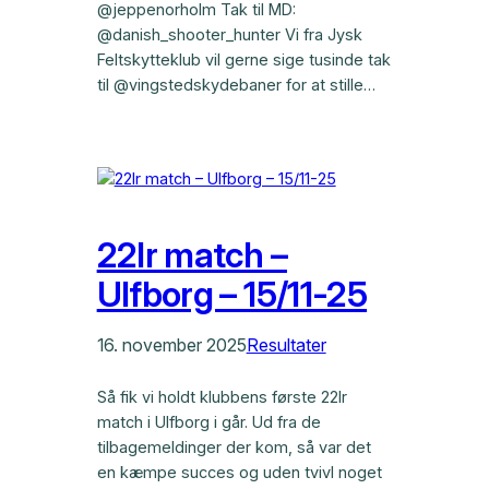
@jeppenorholm Tak til MD:
@danish_shooter_hunter Vi fra Jysk
Feltskytteklub vil gerne sige tusinde tak
til @vingstedskydebaner for at stille…
22lr match –
Ulfborg – 15/11-25
16. november 2025
Resultater
Så fik vi holdt klubbens første 22lr
match i Ulfborg i går. Ud fra de
tilbagemeldinger der kom, så var det
en kæmpe succes og uden tvivl noget